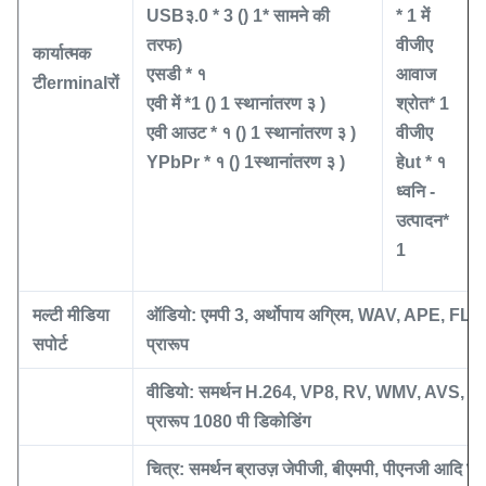
USB
३
.0 * 3
()
1
* सामने की
* 1 में
तरफ
)
वीजीए
कार्यात्मक
एसडी * १
आवाज
टी
erminal
रों
एवी में *
1
()
1
स्थानांतरण
३
)
श्रोत
* 1
एवी आउट * १
()
1
स्थानांतरण
३
)
वीजीए
YPbPr * १
()
1
स्थानांतरण
३
)
हे
ut * १
ध्वनि -
उत्पादन
*
1
मल्टी मीडिया
ऑडियो:
एमपी 3, अर्थोपाय अग्रिम, WAV, APE, F
सपोर्ट
प्रारूप
वीडियो: समर्थन
H.264, VP8, RV, WMV, AVS, H.
प्रारूप
1080 पी
डिकोडिंग
चित्र: समर्थन ब्राउज़
जेपीजी
,
बीएमपी
,
पीएनजी
आदि छवि 