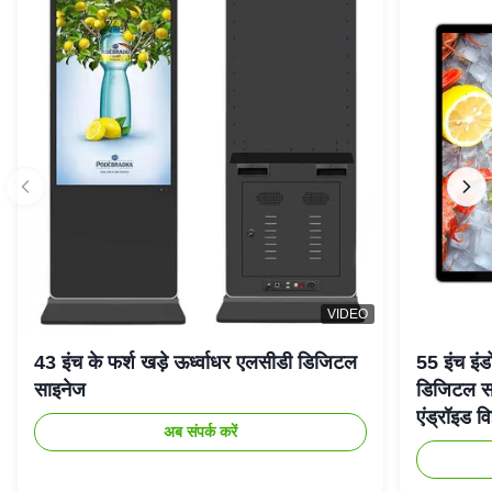
VIDEO
43 इंच के फर्श खड़े ऊर्ध्वाधर एलसीडी डिजिटल
55 इंच इंड
साइनेज
डिजिटल सा
एंड्रॉइड वि
अब संपर्क करें