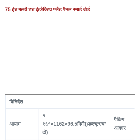
75 इंच मल्टी टच इंटरेक्टिव फ्लैट पैनल स्मार्ट बोर्ड
विनिर्देश
१
पैकिंग
आयाम
९
६१
×
1162
×
96.5
मिमी
()
डब्ल्यू
*
एच
*
आकार
टी)