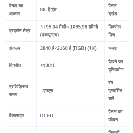
पैनल का
पैनल
86. है
इंच
आकार
ब्रांड
१।
95.04 मिमी
× 10
65.96 है
मिमी
पिक्सेल
प्रदर्शन क्षेत्र
(
डब्ल्यू
*
एच
)
पिच
ह
संकल्प
3840 है
×
2160 है
(RGB)
(4K)
चमक
देखने का
विपरीत
१२
00
:
1
दृष्टिकोण
रंग
प्रतिक्रिया
।
एमएस
प्रदर्शित
समय
करें
पैनल का
बैकलाइट
DLED
जीवन
बिजली