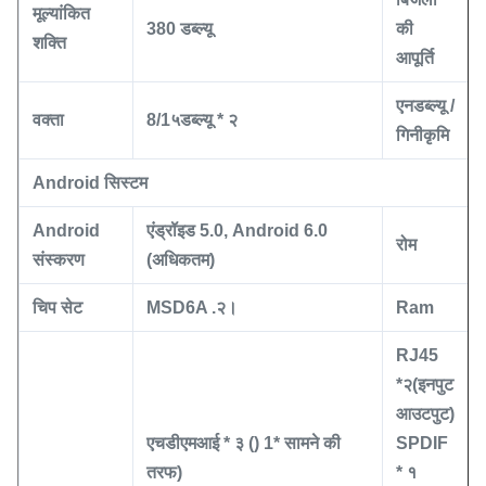
मूल्यांकित
38
0 डब्ल्यू
की
शक्ति
आपूर्ति
एनडब्ल्यू
/
वक्ता
8/1
५
डब्ल्यू * २
गिनीकृमि
Android सिस्टम
Android
एंड्रॉइड 5.0
,
Android 6.0
रोम
संस्करण
(अधिकतम)
चिप सेट
MSD6A
.२
।
Ram
RJ45
*
२
(इनपुट
आउटपुट)
एचडीएमआई * ३
()
1
* सामने की
SPDIF
तरफ
)
* १