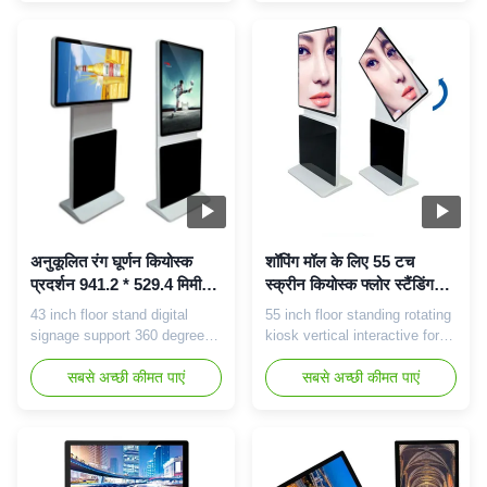
vertical display meet your
specification: Items
different advertisement
Specification Panel Size 55
requirement. Customizable
inch Panel Type TFT-LCD
design to provide style and
Display Colors 8 bit, 16.7
ergonomic ease of operation.
Million colors Number of
LCD display projects from 8"
Pixels 1920 x 1080
to 108' ...
Luminance of White 450
(Typ.) Contrast ...
अनुकूलित रंग घूर्णन कियोस्क
शॉपिंग मॉल के लिए 55 टच
प्रदर्शन 941.2 * 529.4 मिमी
स्क्रीन कियोस्क फ्लोर स्टैंडिंग
उच्च परिशुद्धता टच
वर्टिकल इंटरएक्टिव घूम रहा है
43 inch floor stand digital
55 inch floor standing rotating
signage support 360 degree
kiosk vertical interactive for
rotatingadvertising panel Key
shopping mall Packing:First,
features: 1, 43" Full HD and
सबसे अच्छी कीमत पाएं
we will wrap the product with
सबसे अच्छी कीमत पाएं
400nits LCD digital signage 2,
film and foam, then put the
The newest android solution--
packaged product into the
Octa-Core, cortex A7,2.0GHz.
carton, and finally put the
3, IR touch screen 2/4/6/10
carton into the wooden box to
points for optional . 4, Outer
ensure that the product is not