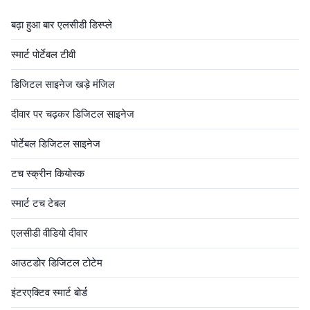
the carton into the wooden
ratio 16:9 Backlight LED
box to ensure that the product
backlight Resolution
बढ़ा हुआ बार एलसीडी डिस्प्ले
is not bumped ...
1920*1080 Color 16.7M (8bit)
Brightness 350 cd/m² optional
स्मार्ट पोर्टेबल टीवी
...
डिजिटल साइनेज खड़े मंजिल
दीवार पर चढ़कर डिजिटल साइनेज
पोर्टेबल डिजिटल साइनेज
टच स्क्रीन कियोस्क
स्मार्ट टच टेबल
एलसीडी वीडियो दीवार
आउटडोर डिजिटल टोटेम
इंटरएक्टिव स्मार्ट बोर्ड