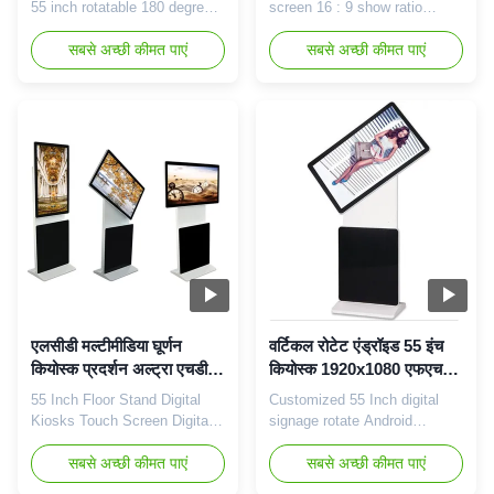
55 inch rotatable 180 degree
screen 16 : 9 show ratio
ad kiosk Hot selling points
advertising kiosk​ Key
among the market: 1. Support
सबसे अच्छी कीमत पाएं
features: 1, 43" Full HD and
सबसे अच्छी कीमत पाएं
10 points IR touch:Adopt
500nits LCD digital signage 2,
super sensitive touch panel,
The newest android solution--
increase the touch accuracy,
Octa-Core, cortex A7,2.0GHz.
and it can stand more than 35
3, IR touch screen 2/4/6/10
million time secure touch
points for optional . 4, Outer
without any uncontrolled
case color optional: black,
space. 2. 1920*1080 ...
silver or ...
एलसीडी मल्टीमीडिया घूर्णन
वर्टिकल रोटेट एंड्रॉइड 55 इंच
कियोस्क प्रदर्शन अल्ट्रा एचडी
कियोस्क 1920x1080 एफएचडी
रिज़ॉल्यूशन आसान ऑपरेशन
एलईडी बैकलाइट 60000 घंटे
55 Inch Floor Stand Digital
Customized 55 Inch digital
Kiosks Touch Screen Digital
signage rotate Android
Signage LCD Multimedia
1920x1080 FHD totem
Features: Support screen
सबसे अच्छी कीमत पाएं
monitor 55 inch rotatable LCD
सबसे अच्छी कीमत पाएं
rotation, landscape and
advertising kiosk