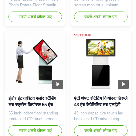
Photo Rotate Floor Standing
screen monitor aluminum
LCD Advertising Player Key
frame 178 degree viewing
features: 1, 43" Full HD and
सबसे अच्छी कीमत पाएं
angle 55 inch rotatable LCD
सबसे अच्छी कीमत पाएं
400nits LCD digital signage 2,
advertising kiosk
The newest android solution--
specification: Panel size 55
Octa-Core, cortex A7,2.0GHz.
inch Display dimension
3, IR touch screen 2/4/6/10
1209.6*680.4mm(H*V) Frame
points for optional . 4, Outer
Material Aluminum Frame
case color optional: black,
Display Resolution 1920*1080
silver or ...
Brightness 350cd/m2 Viewing
Angle 89/89/89/89 ...
इंडोर इंटरएक्टिव फ्लोर स्टैंडिंग
एंटी थेफ्ट रोटेटिंग कियोस्क डिस्प्ले
टच स्क्रीन कियोस्क 55 इंच
43 इंच कैपेसिटिव टच एलईडी
60000 आवर्स लाइफ
बैकलाइट
55 inch indoor floor standing
43 inch capacitive touch led
rotatable LCD touch screen
backlight LCD advertising
advertising kiosk Version
rotatable kiosk Touch type:
optional: stand-alone version,
सबसे अच्छी कीमत पाएं
capacitive touch Touch
सबसे अच्छी कीमत पाएं