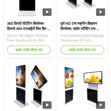
360 डिग्री रोटेटिंग कियोस्क
पूर्ण HD टच स्क्रीन विज्ञापन
डिस्प्ले 400 एनआईटी विथ बिल्ट
कियोस्क, फ़्लोर स्टैंडिंग टच
इन वेंटिलेशन सिस्टम
स्क्रीन कियॉस्क
43 inch 360 Degree Rotating
Floor Standing Digital Signage
Floor Standing Kiosk With
Touchscreen 43 Inch
Built In Ventilation System 43
Advertising Player Key
inch floor standing LCD
सबसे अच्छी कीमत पाएं
features: 1, 43" Full HD and
सबसे अच्छी कीमत पाएं
advertising screen
400nits LCD digital signage 2,
specification: Panel type 43
The newest android solution--
inch LCD screen DIsplay Area
Octa-Core, cortex A7,2.0GHz.
941.2*529.4mm(H*V) Show
3, IR touch screen 2/4/6/10
ratio 16:9 Backlight LED
points for optional . 4, Outer
backlight Resolution
case color optional: black,
1920*1080 Color 16.7M (8bit)
silver or customized ...
Brightness 350 ...