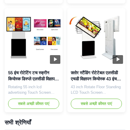
Android version, pc version
method: finger Touch points:
optional Touch optional:
6/10/20 points optional (nano
touchable or untouchable
touch and capacitive touch
Touch type: infrared touch /
default 10 points) Touch
nano touch / capacitive touch
times: unlimited First click
Touch method: finger Touch
response time: less than or
points: 2/4/6/10 ...
equal to 10 milliseconds ...
55 इंच रोटेटिंग टच स्क्रीन
फ़्लोर स्टैंडिंग रोटेटेबल एलसीडी
कियोस्क डिस्प्ले एलसीडी विज्ञापन
एचडी विज्ञापन कियोस्क 43 इंच
वर्टिकल इंटरएक्टिव
आईआर टच अनुकूलन
Rotating 55 inch lcd
43 inch Rotate Floor Standing
advertising Touch Screen
LCD Touch Screen
Kiosk Floor Standing Vertical
Advertising Kiosk 43 inch
or horizontal Interactive
सबसे अच्छी कीमत पाएं
floor standing advertising
सबसे अच्छी कीमत पाएं
Packing:First, we will wrap the
kiosk specification: Panel
product with film and foam,
type 43 inch LCD screen
then put the packaged product
DIsplay Area
सभी श्रेणियाँ
into the carton, and finally put
941.2*529.4mm(H*V) Show