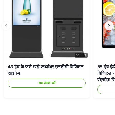
VIDEO
43 इंच के फर्श खड़े ऊर्ध्वाधर एलसीडी डिजिटल
55 इंच इंड
साइनेज
डिजिटल सा
एंड्रॉइड वि
अब संपर्क करें