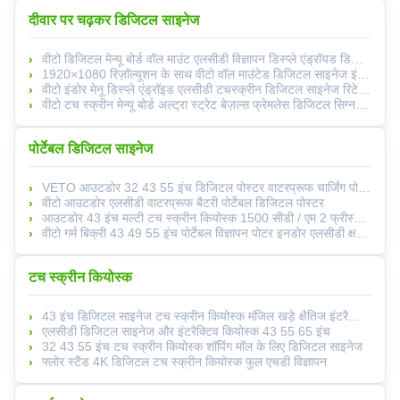
दीवार पर चढ़कर डिजिटल साइनेज
वीटो डिजिटल मेन्यू बोर्ड वॉल माउंट एलसीडी विज्ञापन डिस्प्ले एंड्रॉयड डिजिटल साइनेज एफएचडी स्क्रीन रेस्तरां खुदरा दुकानों के लिए
1920×1080 रिज़ॉल्यूशन के साथ वीटो वॉल माउंटेड डिजिटल साइनेज इंडोर विज्ञापन के लिए एंड्रॉइड ओएस
वीटो इंडोर मेनू डिस्प्ले एंड्रॉइड एलसीडी टचस्क्रीन डिजिटल साइनेज रिटेल स्टोर प्रदर्शनी हॉल
वीटो टच स्क्रीन मेन्यू बोर्ड अल्ट्रा स्ट्रेट बेज़ल्स फ्रेमलेस डिजिटल सिग्नलिंग रिटेल स्टोर के लिए
पोर्टेबल डिजिटल साइनेज
VETO आउटडोर 32 43 55 इंच डिजिटल पोस्टर वाटरप्रूफ चार्जिंग पोर्टेबल डिजिटल साइनेज
वीटो आउटडोर एलसीडी वाटरप्रूफ बैटरी पोर्टेबल डिजिटल पोस्टर
आउटडोर 43 इंच मल्टी टच स्क्रीन कियोस्क 1500 सीडी / एम 2 फ्रीस्टैंडिंग डिजिटल डिस्प्ले
वीटो गर्म बिक्री 43 49 55 इंच पोर्टेबल विज्ञापन पोटर इनडोर एलसीडी क्षमता टच स्क्रीन
टच स्क्रीन कियोस्क
43 इंच डिजिटल साइनेज टच स्क्रीन कियोस्क मंजिल खड़े क्षैतिज इंटरैक्टिव सभी एक पीसी में
एलसीडी डिजिटल साइनेज और इंटरैक्टिव कियोस्क 43 55 65 इंच
32 43 55 इंच टच स्क्रीन कियोस्क शॉपिंग मॉल के लिए डिजिटल साइनेज
फ्लोर स्टैंड 4K डिजिटल टच स्क्रीन कियोस्क फुल एचडी विज्ञापन