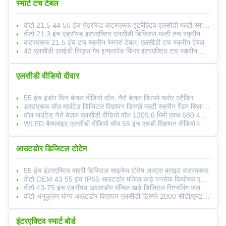
स्मार्ट टच टेबल
वीटो 21.5 44 55 इंच एंड्रॉयड वाटरप्रूफ इंटरैक्टिव एलसीडी मल्टी स्मार्ट कॉफी टेबल टच स्क्रीन
वीटो 21.3 इंच एंड्रॉयड इंटरएक्टिव एलसीडी डिजिटल मल्टी टच स्क्रीन कॉफी स्मार्ट टेबल
वाटरप्रूफ 21.5 इंच टच स्क्रीन रेस्तरां टेबल, एलसीडी टच स्क्रीन टेबल
43 एलसीडी एलईडी किड्स गेम इन्फ्रारेड फिंगर इंटरएक्टिव टच स्क्रीन कॉफी टेबल
एलसीडी वीडियो दीवार
55 इंच इंडोर थिन बेजल वीडियो वॉल, नैरो बेजल डिस्प्ले फ्लोर स्टैंडिंग
डस्टप्रूफ वॉल माउंटेड डिजिटल विज्ञापन डिस्प्ले मल्टी स्क्रीन रैंडम सिलाई 1.7 एमएम
वॉल माउंटेड नैरो बेज़ल एलसीडी वीडियो वॉल 1209.6 मिमी एक्स 680.4 मिमी 8 बिट 16.7M रंग
WLED बैकलाइट एलसीडी वीडियो वॉल 55 इंच एचडी विज्ञापन वीडियो प्लेयर
आउटडोर डिजिटल टोटेम
55 इंच इंटरएक्टिव बाहरी डिजिटल साइनेज टोटेम अल्ट्रा ब्राइट वाटरप्रूफ
वीटो OEM 43 55 इंच IP65 आउटडोर मंजिल खड़े पनरोक कियोस्क एलसीडी विज्ञापन टच स्क्रीन
वीटो 43-75 इंच एंड्रॉयड आउटडोर मंजिल खड़े डिजिटल सिग्नलिंग जलरोधक विज्ञापन स्क्रीन
वीटो अनुकूलन योग्य आउटडोर विज्ञापन एलसीडी डिस्प्ले 2000 सीडी/एम2 वाटरप्रूफ पोर्टेबल डिजिटल साइनेज
इंटरएक्टिव स्मार्ट बोर्ड