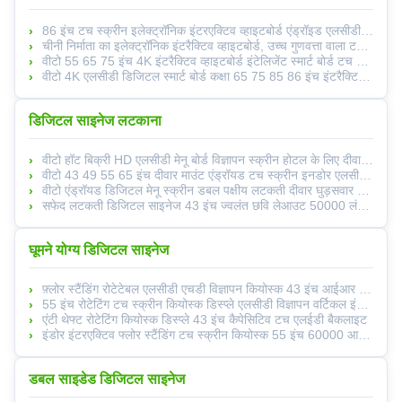
86 इंच टच स्क्रीन इलेक्ट्रॉनिक इंटरएक्टिव व्हाइटबोर्ड एंड्रॉइड एलसीडी डिजिटल
चीनी निर्माता का इलेक्ट्रॉनिक इंटरैक्टिव व्हाइटबोर्ड, उच्च गुणवत्ता वाला टच एलसीडी
वीटो 55 65 75 इंच 4K इंटरैक्टिव व्हाइटबोर्ड इंटेलिजेंट स्मार्ट बोर्ड टच स्क्रीन शिक्षा ब्लैकबोर्ड
वीटो 4K एलसीडी डिजिटल स्मार्ट बोर्ड कक्षा 65 75 85 86 इंच इंटरैक्टिव टीवी टच स्क्रीन शिक्षण विद्यालय के लिए सफेद बोर्ड
डिजिटल साइनेज लटकाना
वीटो हॉट बिक्री HD एलसीडी मेनू बोर्ड विज्ञापन स्क्रीन होटल के लिए दीवार घुड़सवार
वीटो 43 49 55 65 इंच दीवार माउंट एंड्रॉयड टच स्क्रीन इनडोर एलसीडी विज्ञापन डिजिटल साइनेज लिफ्ट के लिए
वीटो एंड्रॉयड डिजिटल मेनू स्क्रीन डबल पक्षीय लटकती दीवार घुड़सवार HD विज्ञापन एलसीडी डिस्प्ले 43 49 55 इंच
सफेद लटकती डिजिटल साइनेज 43 इंच ज्वलंत छवि लेआउट 50000 लंबे जीवन चक्र
घूमने योग्य डिजिटल साइनेज
फ़्लोर स्टैंडिंग रोटेटेबल एलसीडी एचडी विज्ञापन कियोस्क 43 इंच आईआर टच अनुकूलन
55 इंच रोटेटिंग टच स्क्रीन कियोस्क डिस्प्ले एलसीडी विज्ञापन वर्टिकल इंटरएक्टिव
एंटी थेफ्ट रोटेटिंग कियोस्क डिस्प्ले 43 इंच कैपेसिटिव टच एलईडी बैकलाइट
इंडोर इंटरएक्टिव फ्लोर स्टैंडिंग टच स्क्रीन कियोस्क 55 इंच 60000 आवर्स लाइफ
डबल साइडेड डिजिटल साइनेज