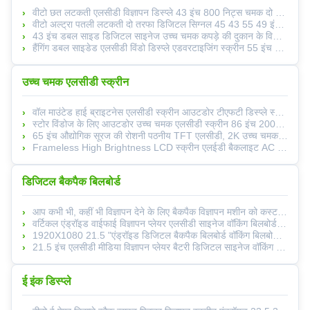
वीटो छत लटकती एलसीडी विज्ञापन डिस्प्ले 43 इंच 800 निट्स चमक दो तरफा स्क्रीन
वीटो अल्ट्रा पतली लटकती दो तरफा डिजिटल सिग्नल 45 43 55 49 इंच उच्च चमक एलसीडी विज्ञापन स्क्रीन
43 इंच डबल साइड डिजिटल साइनेज उच्च चमक कपड़े की दुकान के विज्ञापन के लिए पतला
हैंगिंग डबल साइडेड एलसीडी विंडो डिस्प्ले एडवरटाइजिंग स्क्रीन 55 इंच 1920 × 1080
उच्च चमक एलसीडी स्क्रीन
वॉल माउंटेड हाई ब्राइटनेस एलसीडी स्क्रीन आउटडोर टीएफटी डिस्प्ले स्थापित करें
स्टोर विंडोज के लिए आउटडोर उच्च चमक एलसीडी स्क्रीन 86 इंच 2000 एनआईटी
65 इंच औद्योगिक सूरज की रोशनी पठनीय TFT एलसीडी, 2K उच्च चमक एलसीडी मॉनिटर
Frameless High Brightness LCD स्क्रीन एलईडी बैकलाइट AC 110 -240V 50/60 हर्ट्ज
डिजिटल बैकपैक बिलबोर्ड
आप कभी भी, कहीं भी विज्ञापन देने के लिए बैकपैक विज्ञापन मशीन को कस्टमाइज़ कर सकते हैं
वर्टिकल एंड्रॉइड वाईफाई विज्ञापन प्लेयर एलसीडी साइनेज वॉकिंग बिलबोर्ड पोस्टर डिजिटल डिस्प्ले बैकपैक
1920X1080 21.5 "एंड्रॉइड डिजिटल बैकपैक बिलबोर्ड वॉकिंग बिलबोर्ड विज्ञापन
21.5 इंच एलसीडी मीडिया विज्ञापन प्लेयर बैटरी डिजिटल साइनेज वॉकिंग बिलबोर्ड बैकपैक
ई इंक डिस्प्ले