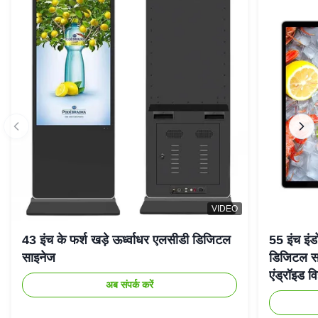
VIDEO
43 इंच के फर्श खड़े ऊर्ध्वाधर एलसीडी डिजिटल
55 इंच इंड
साइनेज
डिजिटल सा
एंड्रॉइड वि
अब संपर्क करें