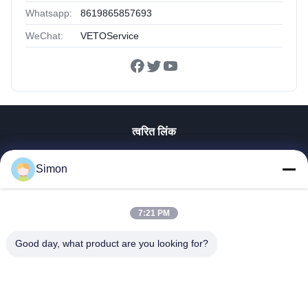
Whatsapp:
8619865857693
WeChat:
VETOService
त्वरित लिंक
घर
Simon
उत्पाद
विडियो
हमारे बारे में
7:21 PM
कारखाने का दौरा
Good day, what product are you looking for?
गुणवत्ता नियंत्रण
हमसे संपर्क करें
बोली मांगें
ब्लॉग