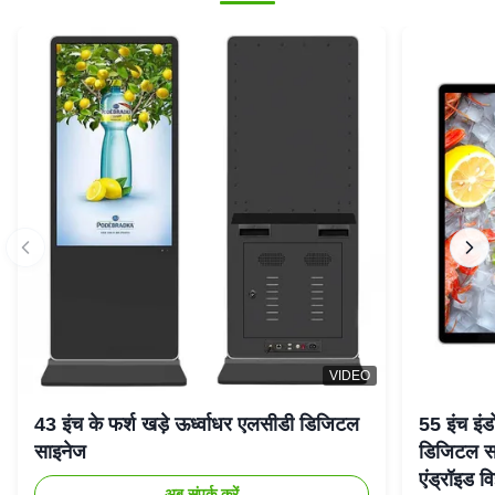
VIDEO
43 इंच के फर्श खड़े ऊर्ध्वाधर एलसीडी डिजिटल
55 इंच इंड
साइनेज
डिजिटल सा
एंड्रॉइड वि
अब संपर्क करें