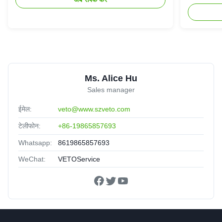
Ms. Alice Hu
Sales manager
ईमेल:
veto@www.szveto.com
टेलीफोन:
+86-19865857693
Whatsapp:
8619865857693
WeChat:
VETOService