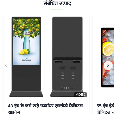
संबंधित उत्पाद
VIDEO
43 इंच के फर्श खड़े ऊर्ध्वाधर एलसीडी डिजिटल
55 इंच इंड
साइनेज
डिजिटल सा