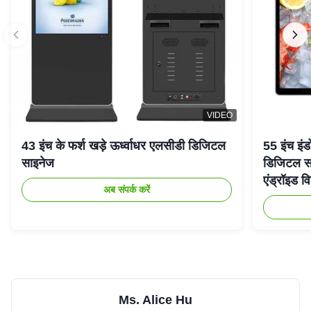
VIDEO
43 इंच के फर्श खड़े ऊर्ध्वाधर एलसीडी डिजिटल
55 इंच इंड
साइनेज
डिजिटल सा
एंड्रॉइड वि
अब संपर्क करें
Ms. Alice Hu