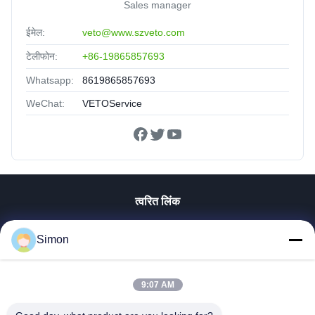
Sales manager
ईमेल:
veto@www.szveto.com
टेलीफोन:
+86-19865857693
Whatsapp:
8619865857693
WeChat:
VETOService
त्वरित लिंक
घर
Simon
उत्पाद
विडियो
हमारे बारे में
9:07 AM
कारखाने का दौरा