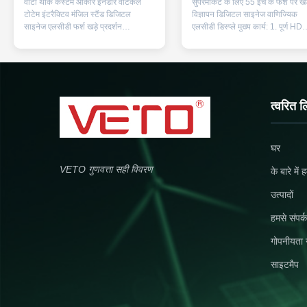
वीटो थोक कस्टम आकार इनडोर वर्टिकल
सुपरमार्केट के लिए 55 इंच के फर्श पर खड
टोटेम इंटरैक्टिव मंजिल स्टैंड डिजिटल
विज्ञापन डिजिटल साइनेज वाणिज्यिक
साइनेज एलसीडी फर्श खड़े प्रदर्शन
एलसीडी डिस्प्ले मुख्य कार्य: 1. पूर्ण HD
कैटलॉग.pdf वीटो का उत्पादन कर सकता
1920 * 1080, एलईडी स्क्रीन, 16: 9
है43-65 इंच का फर्श पर खड़े एलसीडी
9:16 (क्षैतिज / ऊर्ध्वाधर) आदि के समर्थ
विज्ञापन प्लेयर, जिसका व्यापक रूप से शॉपिंग
प्रदर्शन मॉडल। 2. ऑन / ऑफ टाइम शेड
मॉल, अस्पतालों, स्कूलों, बैंकों, होटलों,
के बहु-समूहों को दूरस्थ रूप से निपटाया 
वाणिज्यिक भवनों, हवाई अड्डों और अन्य
सकता है और इंटरनेट के माध्य...
स्था...
त्वरित ल
घर
VETO गुणवत्ता सही विवरण
के बारे में 
उत्पादों
हमसे संपर्क
गोपनीयता 
साइटमैप