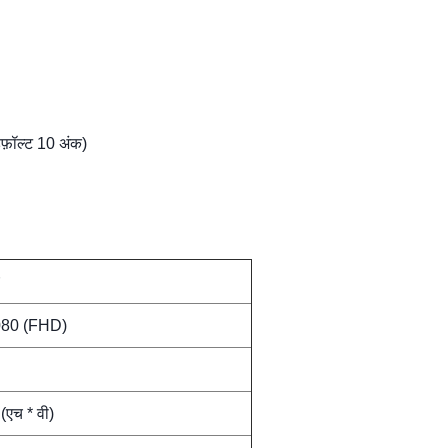
िफ़ॉल्ट 10 अंक)
080 (FHD)
(एच * वी)