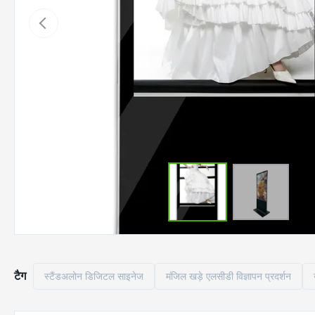
टैग
स्टैंडअलोन डिजिटल साइनेज
मंजिल खड़े एलसीडी विज्ञापन प्रदर्शन