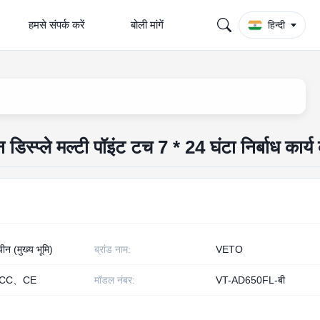
हमसे संपर्क करें
बोली मांगें
हिन्दी
डिस्प्ले मल्टी पॉइंट टच 7 * 24 घंटा निर्बाध कार्
 चीन (मुख्य भूमि)
ब्रांड नाम:
VETO
CC、CE
मॉडल नंबर:
VT-AD650FL-बी