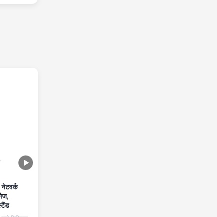
नेटवर्क
नेज,
टैंड