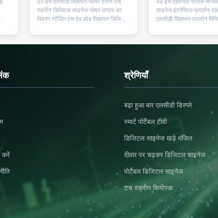
़े
55 इंच एलसीडी विज्ञापन प्लेयर टोटेम टच
49 इंच एंड्रॉयड नेटवर्क मंजि
स्क्रीन डिजिटल साइनेज प्लेयर उत्पाद का
साइनेज इंटरेक्टिव प्रदर्शन 49
विवरण स्टैंडिंग टच एंड ओड विज्ञापन डिजिटल
एलसीडी विज्ञापन प्रदर्शन विनिर
,
कियोस्क डिस्प्ले को एल्यूमीनियम मिश्र धातु
प्रकार 49 इंच की एलसीडी स्क्
न
फ्रेम और 40 मिमी स्लिम बॉडी के साथ
क्षेत्र 1073.78 * 604mm (
्यूल
डिज़ाइन किया गया है। यह स्पष्ट विज्ञापन
अनुपात दिखाएं 16: 9 बैकला
जा
सामग्री के लिए 2k / 4K हाई-डेफिनिशन
बैकलाइट संकल्प * 1080 19
स्क्रीन से लैस है। इसमें ब...
16.7M (8bit) चमक 350 cd 
िंक
श्रेणियाँ
बढ़ा हुआ बार एलसीडी डिस्प्ले
हम
स्मार्ट पोर्टेबल टीवी
डिजिटल साइनेज खड़े मंजिल
 करें
दीवार पर चढ़कर डिजिटल साइनेज
नीति
पोर्टेबल डिजिटल साइनेज
टच स्क्रीन कियोस्क