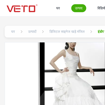
घर
उत्पाद
विडिय
घर
उत्पादों
डिजिटल साइनेज खड़े मंजिल
इंडोर