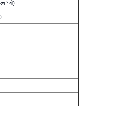
एच * वी)
)
।