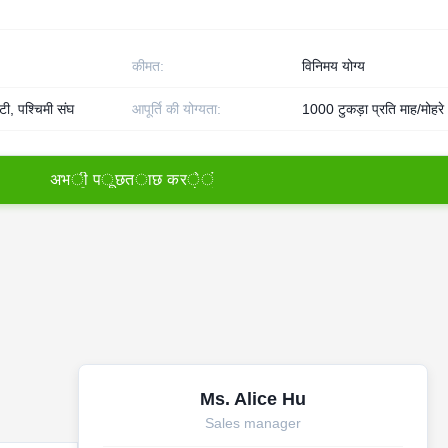
कीमत:
विनिमय योग्य
टी, पश्चिमी संघ
आपूर्ति की योग्यता:
1000 टुकड़ा प्रति माह/मोहरे
अ
भ
ी
प
ू
छ
त
ा
छ
क
र
े
ं
Ms. Alice Hu
Sales manager