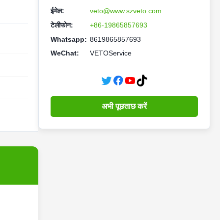
ईमेल:
veto@www.szveto.com
टेलीफोन:
+86-19865857693
Whatsapp:
8619865857693
WeChat:
VETOService
अभी पूछताछ करें