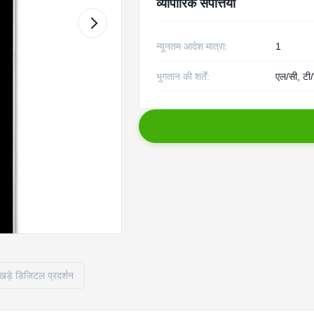
व्यापारिक संपत्तियाँ
न्यूनतम आदेश मात्रा:
1
भुगतान की शर्तें:
एल/सी, टी/
खड़े डिजिटल प्रदर्शन