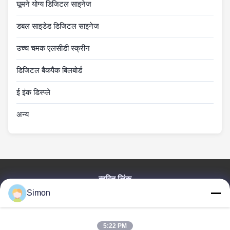
घूमने योग्य डिजिटल साइनेज
डबल साइडेड डिजिटल साइनेज
उच्च चमक एलसीडी स्क्रीन
डिजिटल बैकपैक बिलबोर्ड
ई इंक डिस्प्ले
अन्य
त्वरित लिंक
Simon
घर
उत्पाद
विडियो
5:22 PM