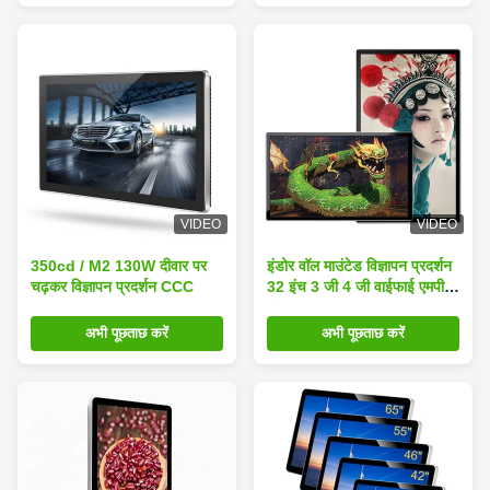
VIDEO
VIDEO
350cd / M2 130W दीवार पर
इंडोर वॉल माउंटेड विज्ञापन प्रदर्शन
चढ़कर विज्ञापन प्रदर्शन CCC
32 इंच 3 जी 4 जी वाईफाई एमपी 3
प्लेयर विज्ञापन
अभी पूछताछ करें
अभी पूछताछ करें