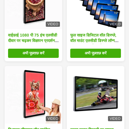
VIDEO
VIDEO
वाईफ़ाई 1080 पी 75 इंच एलसीडी
फुल साइज डिजिटल वॉल डिस्प्ले,
दीवार पर चढ़कर विज्ञापन प्रदर्शन
वॉल माउंट एलसीडी डिस्प्ले लॉन्ग
UHD संकल्प 400cd / m /
ऑवर एडवरटाइजिंग प्लेइंग
अभी पूछताछ करें
अभी पूछताछ करें
VIDEO
VIDEO