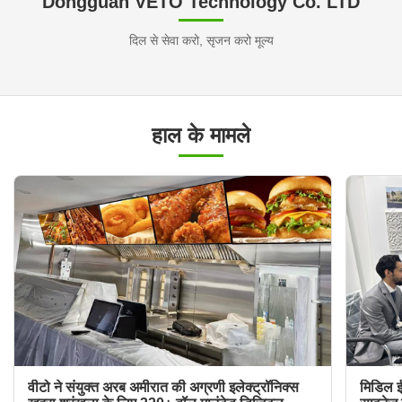
Dongguan VETO Technology Co. LTD
दिल से सेवा करो, सृजन करो मूल्य
हाल के मामले
वीटो ने संयुक्त अरब अमीरात की अग्रणी इलेक्ट्रॉनिक्स
मिडिल ईस