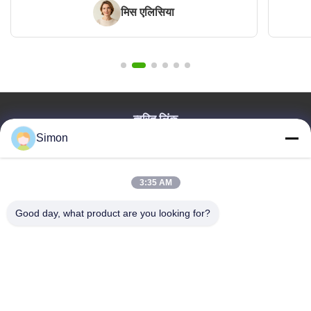
मिस एलिसिया
त्वरित लिंक
Simon
घर
उत्पाद
विडियो
3:35 AM
हमारे बारे में
Good day, what product are you looking for?
ब्लॉग
प्रश्न पत्र
गुणवत्ता नियंत्रण
हमसे संपर्क करें
Dongguan VETO Technology Co. LTD