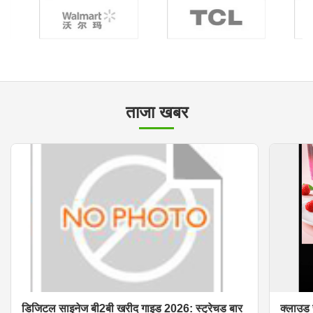
ताजा खबर
डिजिटल साइनेज बी2बी खरीद गाइड 2026: स्ट्रेचड बार
क्लाउड 