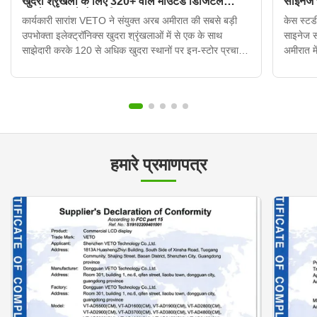
खुदरा श्रृंखला के लिए 320+ वॉल माउंटेड डिजिटल
साइनेज
साइनेज डिस्प्ले तैनात किए
कार्यकारी सारांश VETO ने संयुक्त अरब अमीरात की सबसे बड़ी
केस स्टडी
उपभोक्ता इलेक्ट्रॉनिक्स खुदरा श्रृंखलाओं में से एक के साथ
साइनेज 
साझेदारी करके 120 से अधिक खुदरा स्थानों पर इन-स्टोर प्रचार
अमीरात मे
प्रदर्शनों को आधुनिक बनाया। क्लाउड-आधारित सामग्री प्रबंधन
उनकी इन-
प्रणाली के साथ एकीकृत 320 से अधिक दीवार-माउंटेड डिजिटल
मुद्रित प
साइनेज इकाइयो...
हमारे प्रमाणपत्र