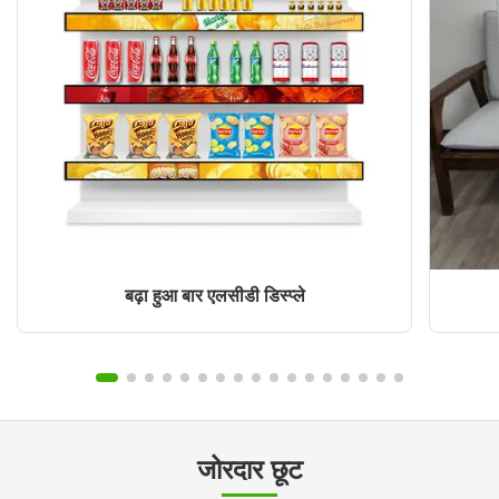
बढ़ा हुआ बार एलसीडी डिस्प्ले
जोरदार छूट