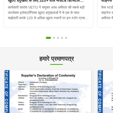
खुदरा श्रृंखला के लिए 320+ वॉल माउंटेड डिजिटल
साइनेज
साइनेज डिस्प्ले तैनात किए
कार्यकारी सारांश VETO ने संयुक्त अरब अमीरात की सबसे बड़ी
केस स्टडी
उपभोक्ता इलेक्ट्रॉनिक्स खुदरा श्रृंखलाओं में से एक के साथ
साइनेज 
साझेदारी करके 120 से अधिक खुदरा स्थानों पर इन-स्टोर प्रचार
अमीरात मे
प्रदर्शनों को आधुनिक बनाया। क्लाउड-आधारित सामग्री प्रबंधन
उनकी इन-
प्रणाली के साथ एकीकृत 320 से अधिक दीवार-माउंटेड डिजिटल
मुद्रित प
साइनेज इकाइयो...
हमारे प्रमाणपत्र