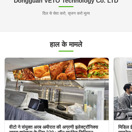
Dongguan VETO Technology Co. LTD
दिल से सेवा करो, सृजन करो मूल्य
हाल के मामले
वीटो ने संयुक्त अरब अमीरात की अग्रणी इलेक्ट्रॉनिक्स
मिडिल ईस