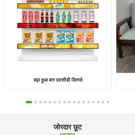
बढ़ा हुआ बार एलसीडी डिस्प्ले
जोरदार छूट