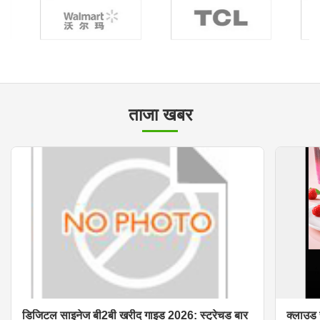
ताजा खबर
डिजिटल साइनेज बी2बी खरीद गाइड 2026: स्ट्रेचड बार
क्लाउड 