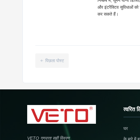
निष्कर्ष में, घूमने योग्य 
और इंटरैक्टिव सुविधाओं क
कर सकते हैं।
पिछला पोस्ट
त्वरित ल
घर
VETO गुणवत्ता सही विवरण
के बारे में 