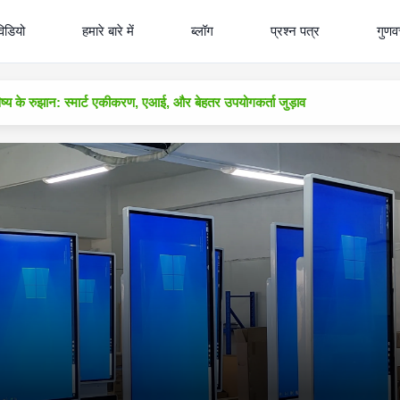
विडियो
हमारे बारे में
ब्लॉग
प्रश्न पत्र
गुणवत
िष्य के रुझान: स्मार्ट एकीकरण, एआई, और बेहतर उपयोगकर्ता जुड़ाव