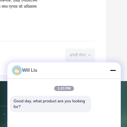
ार्ट तकनीक, एआई एनालिटिक्स
साथ-साथ प्रभाव को अधिकतम
अगली पोस्ट
Will Liu
1:03 PM
हमसे संपर्क करें
Good day, what product are you looking 
for?
पता:
3 एफ, बिल्डिंग 1, नंबर 6 क्यूफेन स्ट्रीट,
लियाओबू टाउन, डोंगगुआन, ग्वांगडोंग चीन