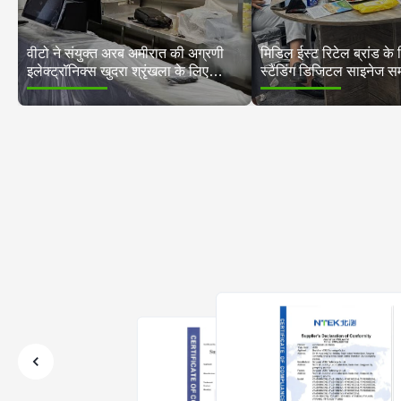
वीटो ने संयुक्त अरब अमीरात की अग्रणी
मिडिल ईस्ट रिटेल ब्रांड के 
इलेक्ट्रॉनिक्स खुदरा श्रृंखला के लिए
स्टैंडिंग डिजिटल साइनेज स
320+ वॉल माउंटेड डिजिटल साइनेज
डिस्प्ले तैनात किए