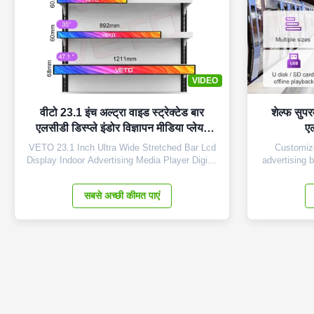
VIDEO
वीटो 23.1 इंच अल्ट्रा वाइड स्ट्रेक्टेड बार
शेल्फ सुपरम
एलसीडी डिस्प्ले इंडोर विज्ञापन मीडिया प्लेयर
एल
डिजिटल शेल्फ एज स्क्रीन
VETO 23.1 Inch Ultra Wide Stretched Bar Lcd
Customize
Display Indoor Advertising Media Player Digital
advertising 
Shelf Ddge Screen Products Description Panel
Panel Size
type 23.1 inch LCD screen Installation Wall
196.4mm(H*V
सबसे अच्छी कीमत पाएं
mount Display dimension 585.6mm *48.19mm
48mm(H*V*
Display Color 16.7M Backlight LED backlight
panel Res
Operation system Android ...
16.7M Brig