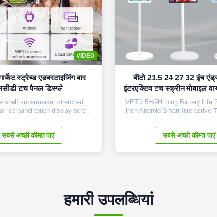
VIDEO
ार्केट स्ट्रेच्ड एडवरटाइजिंग बार
वीटो 21.5 24 27 32 इंच एंड्रॉ
सीडी टच पैनल डिस्प्ले
इंटरएक्टिव टच स्क्रीन मोबाइल वाय
टीवी
 shelf supermarket stretched
VETO 5H/9H Long Battery Life 2
bar lcd panel touch display screen
inch Android Smart Interactive 
 28.5 inch Display Area 698.4 ×
Mobile Wireless Portable TV Core
) Overall Dimension 760 x 258 x
Our Product: 1. Universal App C
सबसे अच्छी कीमत पाएं
सबसे अच्छी कीमत पाएं
T) LCD Type Samsung TFT-LCD
Download and enjoy every app y
olution 1920×540 Display Color
our product. Its versatile oper
htness (nits) 500cd/m2 Contrast
ensures seamless compatibi
Ratio 3000...
हमारी उपलब्धियां