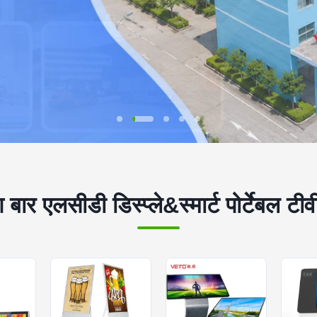
 बार एलसीडी डिस्प्ले&स्मार्ट पोर्टेबल टीवी