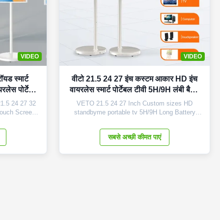
VIDEO
VIDEO
यड स्मार्ट
वीटो 21.5 24 27 इंच कस्टम आकार HD इंच
रलेस पोर्टेबल
वायरलेस स्मार्ट पोर्टेबल टीवी 5H/9H लंबी बैटरी
एंड्रॉयड डिस्प्ले
1.5 24 27 32
VETO 21.5 24 27 Inch Custom sizes HD
Touch Screen
standbyme portable tv 5H/9H Long Battery
 Highlights of
LCD Android Display Products Description
ompatibility:
Smart TV, This is a new product with built-in
सबसे अच्छी कीमत पाएं
ou need with
battery, adopts quality android with higher and
ating system
quicker processor; it is with many features:
lity ...
pcap touch surface, screw-free integrated ...