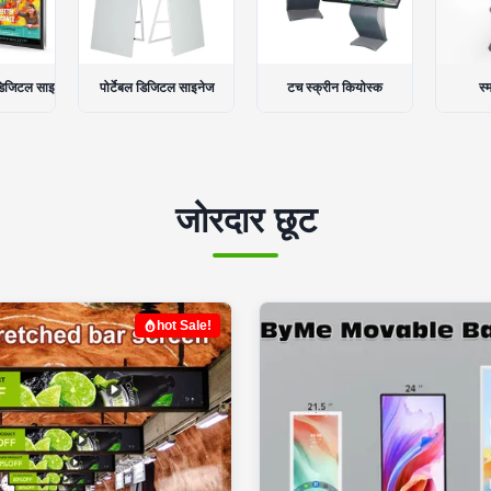
 साइनेज
टच स्क्रीन कियोस्क
स्मार्ट टच टेबल
एलसीड
जोरदार छूट
hot Sale!