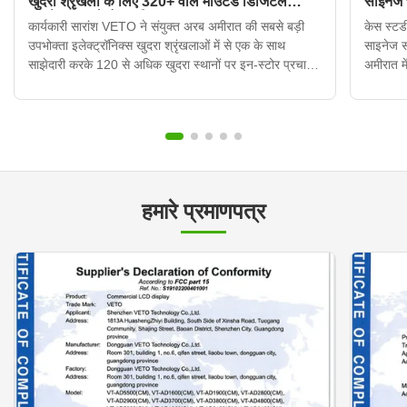
खुदरा श्रृंखला के लिए 320+ वॉल माउंटेड डिजिटल
साइनेज
साइनेज डिस्प्ले तैनात किए
कार्यकारी सारांश VETO ने संयुक्त अरब अमीरात की सबसे बड़ी
केस स्टडी
उपभोक्ता इलेक्ट्रॉनिक्स खुदरा श्रृंखलाओं में से एक के साथ
साइनेज 
साझेदारी करके 120 से अधिक खुदरा स्थानों पर इन-स्टोर प्रचार
अमीरात मे
प्रदर्शनों को आधुनिक बनाया। क्लाउड-आधारित सामग्री प्रबंधन
उनकी इन-
प्रणाली के साथ एकीकृत 320 से अधिक दीवार-माउंटेड डिजिटल
मुद्रित प
साइनेज इकाइयो...
हमारे प्रमाणपत्र