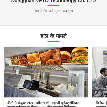
Dongguan VETO Technology Co. LTD
दिल से सेवा करो, सृजन करो मूल्य
हाल के मामले
वीटो ने संयुक्त अरब अमीरात की अग्रणी इलेक्ट्रॉनिक्स
मिडिल ईस