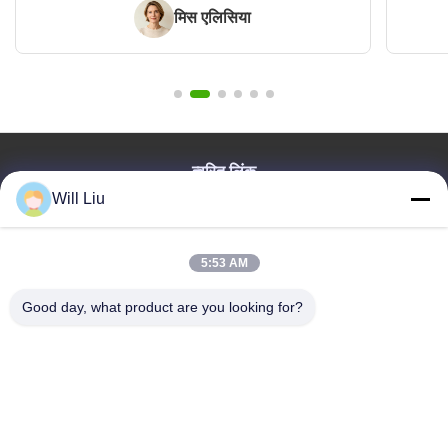
मिस एलिसिया
त्वरित लिंक
Will Liu
घर
उत्पाद
विडियो
5:53 AM
हमारे बारे में
Good day, what product are you looking for?
ब्लॉग
प्रश्न पत्र
गुणवत्ता नियंत्रण
हमसे संपर्क करें
Dongguan VETO Technology Co. LTD