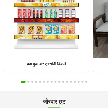
बढ़ा हुआ बार एलसीडी डिस्प्ले
जोरदार छूट