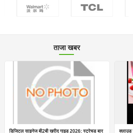
ताजा खबर
डिजिटल साइनेज बी2बी खरीद गाइड 2026: स्ट्रेचड बार
क्लाउड 