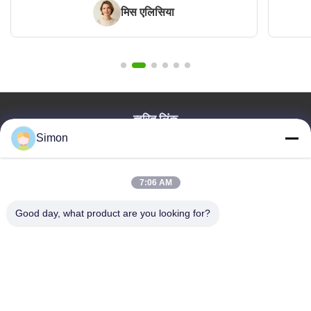
मिस एलिसिया
त्वरित लिंक
Simon
घर
उत्पाद
विडियो
7:06 AM
हमारे बारे में
Good day, what product are you looking for?
ब्लॉग
प्रश्न पत्र
गुणवत्ता नियंत्रण
हमसे संपर्क करें
Dongguan VETO Technology Co. LTD