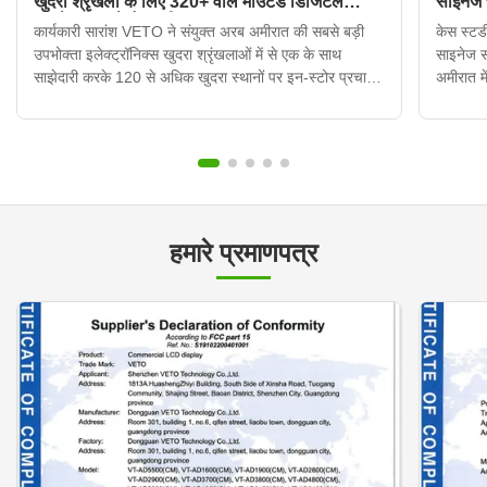
खुदरा श्रृंखला के लिए 320+ वॉल माउंटेड डिजिटल
साइनेज
साइनेज डिस्प्ले तैनात किए
कार्यकारी सारांश VETO ने संयुक्त अरब अमीरात की सबसे बड़ी
केस स्टडी
उपभोक्ता इलेक्ट्रॉनिक्स खुदरा श्रृंखलाओं में से एक के साथ
साइनेज 
साझेदारी करके 120 से अधिक खुदरा स्थानों पर इन-स्टोर प्रचार
अमीरात मे
प्रदर्शनों को आधुनिक बनाया। क्लाउड-आधारित सामग्री प्रबंधन
उनकी इन-
प्रणाली के साथ एकीकृत 320 से अधिक दीवार-माउंटेड डिजिटल
मुद्रित प
साइनेज इकाइयो...
हमारे प्रमाणपत्र