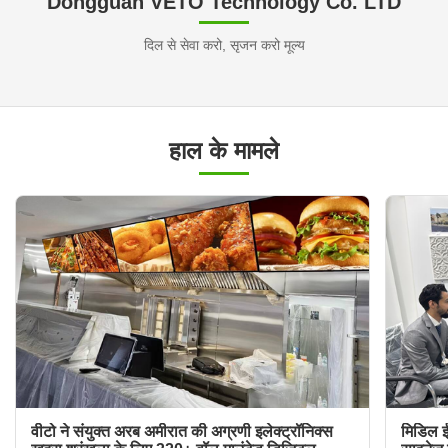
Dongguan VETO Technology Co. LTD
दिल से सेवा करो, सृजन करो मूल्य
हाल के मामले
वीटो ने संयुक्त अरब अमीरात की अग्रणी इलेक्ट्रॉनिक्स
मिडिल ईस