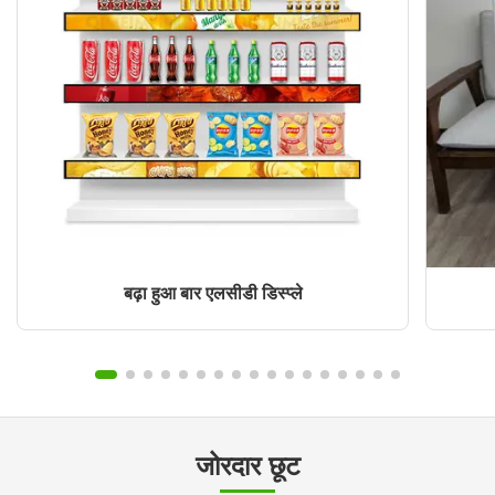
बढ़ा हुआ बार एलसीडी डिस्प्ले
जोरदार छूट